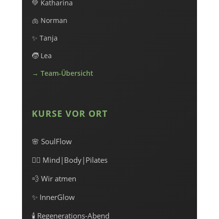
💚 Katharina
🫁 Norman
✨ Tanja
🧒 Lea
→ Team-Übersicht
KURSE VOR ORT
🌸 SoulFlow
🧘‍♀️ Mind|Body|Pilates
💨 Wir atmen
✨ InnerGlow
🕯️ Regenerations-Abend