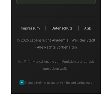
|
|
Impressum
Datenschutz
AGB
© 2026 Lebensleicht Akademie · Weil der Stadt
· Alle Rechte vorbehalten
Mit 💚 für Menschen, die vom Funktionieren zurück
zum Leben wollen
Digitale Heimat gestaltet von Roland Grünewald
RG