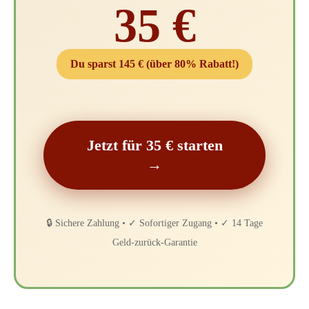
35 €
Du sparst 145 € (über 80% Rabatt!)
Jetzt für 35 € starten
→
🔒 Sichere Zahlung • ✓ Sofortiger Zugang • ✓ 14 Tage
Geld-zurück-Garantie