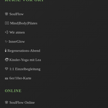
🌸 SoulFlow
🧘‍♀️ Mind|Body|Pilates
💨 Wir atmen
✨ InnerGlow
🕯️ Regenerations-Abend
🧒 Kinder-Yoga mit Lea
💛 1:1 Einzelbegleitung
🎫 6er/10er-Karte
ONLINE
🌸 SoulFlow Online