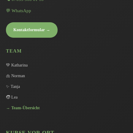
💬 WhatsApp
Kontaktformular →
TEAM
💚 Katharina
🫁 Norman
✨ Tanja
🧒 Lea
→ Team-Übersicht
KURSE VOR ORT