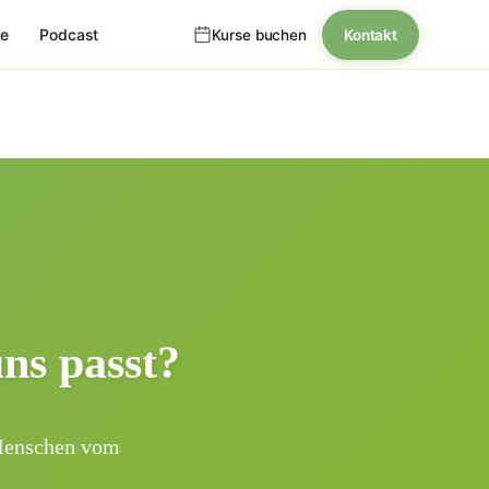
se
Podcast
Kurse buchen
Kontakt
ns passt?
nik
: Menschen vom
nerin