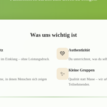
🌐
Übersicht & Vergleich
earbeit mit Tanja
erationsabend &
6er/10er Karte
thwork
🎫
Flexibel alle Vor-Ort-Kurse
iche Einzelabende
kombinieren
Was uns wichtig ist
r-Yoga mit Lea
hre · Weil der Stadt
📅
tz
Authentizität
Zur Kursübersicht
💚
inzelbegleitung
→ Jetzt Platz sichern
e im Einklang – ohne Leistungsdruck.
Du unterrichtest, was du sel
lich mit Katharina
Kleine Gruppen
✨
ume, in denen Menschen sich zeigen
Qualität statt Masse – wir a
Teilnehmenden.