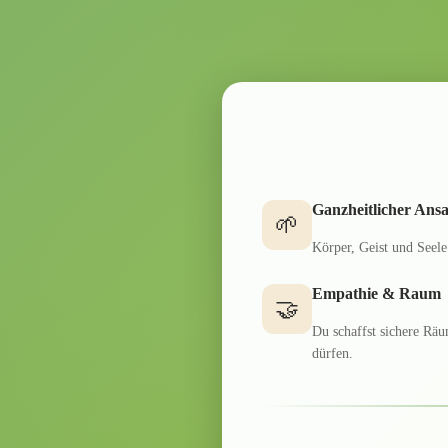
✨
Energi
Regen
Brea
🕯️
Monatl
Kinde
🧒
4–6 Ja
Ganzheitlicher Ansa
🌱
1:1 E
💛
Körper, Geist und Seel
Persön
Empathie & Raum
🤝
Du schaffst sichere Rä
dürfen.