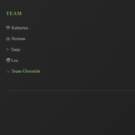
TEAM
💚 Katharina
🫁 Norman
✨ Tanja
🧒 Lea
→ Team-Übersicht