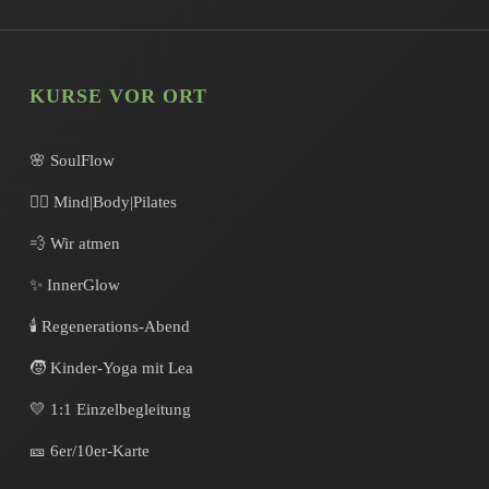
KURSE VOR ORT
🌸 SoulFlow
🧘‍♀️ Mind|Body|Pilates
💨 Wir atmen
✨ InnerGlow
🕯️ Regenerations-Abend
🧒 Kinder-Yoga mit Lea
💛 1:1 Einzelbegleitung
🎫 6er/10er-Karte