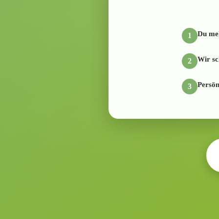
Du mel
1
Wir s
2
Persön
3