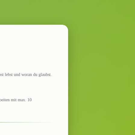
bst lebst und woran du glaubst.
rbeiten mit max. 10