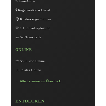
✨ InnerGlow
🕯️ Regenerations-Abend
🧒 Kinder-Yoga mit Lea
💛 1:1 Einzelbegleitung
🎫 6er/10er-Karte
ONLINE
🌸 SoulFlow Online
🧘‍♀️ Pilates Online
→ Alle Termine im Überblick
ENTDECKEN