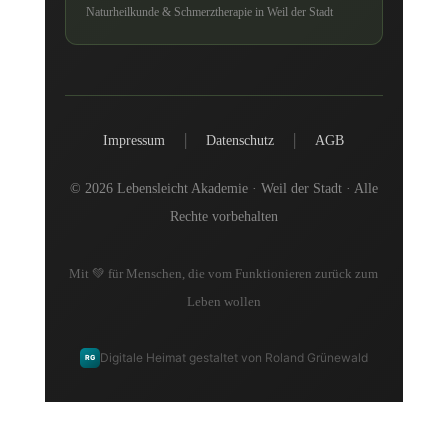
Naturheilkunde & Schmerztherapie in Weil der Stadt
|
|
Impressum
Datenschutz
AGB
© 2026 Lebensleicht Akademie · Weil der Stadt · Alle
Rechte vorbehalten
Mit 💚 für Menschen, die vom Funktionieren zurück zum
Leben wollen
Digitale Heimat gestaltet von Roland Grünewald
RG