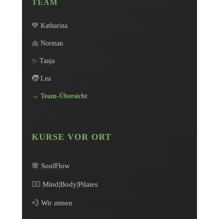
TEAM
💚 Katharina
🫁 Norman
✨ Tanja
🧒 Lea
→ Team-Übersicht
KURSE VOR ORT
🌸 SoulFlow
🧘‍♀️ Mind|Body|Pilates
💨 Wir atmen