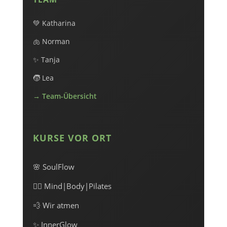
💚 Katharina
🫁 Norman
✨ Tanja
🧒 Lea
→ Team-Übersicht
KURSE VOR ORT
🌸 SoulFlow
🧘‍♀️ Mind|Body|Pilates
💨 Wir atmen
✨ InnerGlow