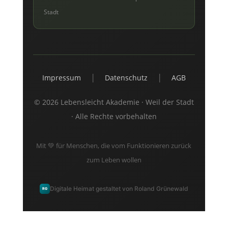
Stadt
|
|
Impressum
Datenschutz
AGB
© 2026 Lebensleicht Akademie · Weil der Stadt
· Alle Rechte vorbehalten
Mit 💚 für Menschen, die vom Funktionieren zurück
zum Leben wollen
Digitale Heimat gestaltet von Roland Grünewald
RG