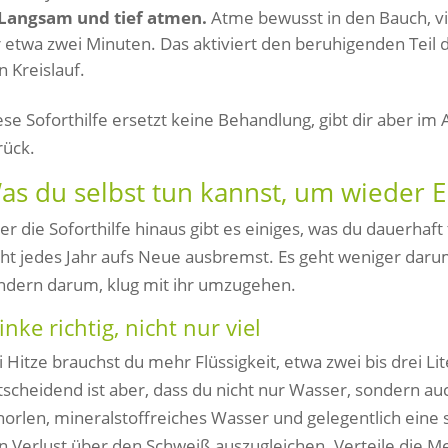
Langsam und tief atmen.
Atme bewusst in den Bauch, vi
r etwa zwei Minuten. Das aktiviert den beruhigenden Teil 
n Kreislauf.
ese Soforthilfe ersetzt keine Behandlung, gibt dir aber im
rück.
as du selbst tun kannst, um wieder E
er die Soforthilfe hinaus gibt es einiges, was du dauerhaf
cht jedes Jahr aufs Neue ausbremst. Es geht weniger dar
ndern darum, klug mit ihr umzugehen.
inke richtig, nicht nur viel
i Hitze brauchst du mehr Flüssigkeit, etwa zwei bis drei L
tscheidend ist aber, dass du nicht nur Wasser, sondern au
horlen, mineralstoffreiches Wasser und gelegentlich eine 
n Verlust über den Schweiß auszugleichen. Verteile die M