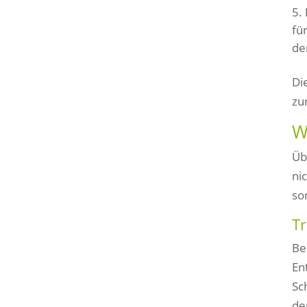
fü
de
Di
zu
W
Üb
ni
so
Tr
Be
En
Sc
de