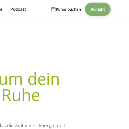
se
Podcast
Kurse buchen
Kontakt
rum dein
r Ruhe
nik
as die Zeit voller Energie und
inerin