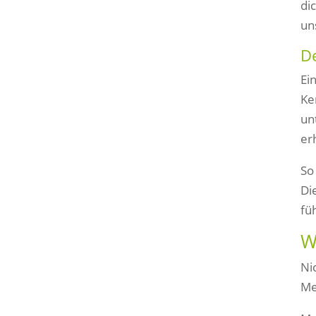
di
un
De
Ei
Ke
un
er
So
Di
füh
W
Ni
Me