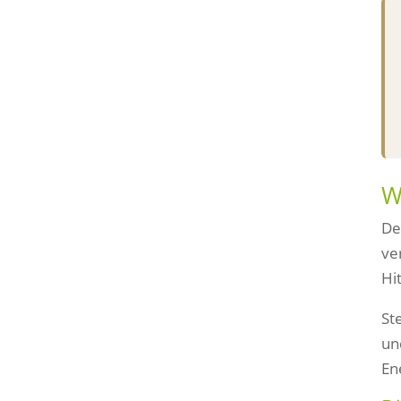
W
De
ve
Hi
St
un
En