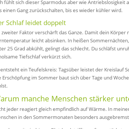
ch fühlt sich dieser Sparmodus aber wie Antriebslosigkeit
s einen Gang zurückschalten, bis es wieder kühler wird.
r Schlaf leidet doppelt
n zweiter Faktor verschärft das Ganze. Damit dein Körper n
rntemperatur leicht absinken. In heißen Sommernächten
ter 25 Grad abkühlt, gelingt das schlecht. Du schläfst unru
holsame Tiefschlaf verkürzt sich.
 entsteht ein Teufelskreis: Tagsüber leistet der Kreislauf S
e Erschöpfung im Sommer baut sich über Tage und Wochen 
lst.
arum manche Menschen stärker unter
cht jeder reagiert gleich empfindlich auf Wärme. In meine
nschen in den Sommermonaten besonders ausgebremst