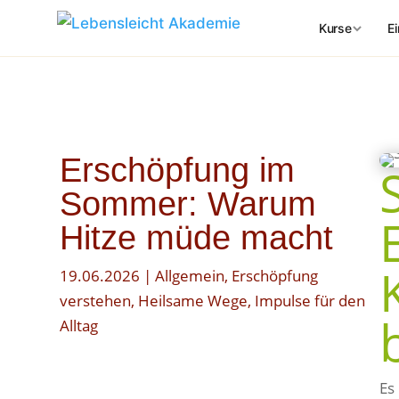
E
Kurse
Finde dei
Körper · At
Erschöpfung im
📍 VOR ORT –
Sommer: Warum
Soul
🌸
Hitze müde macht
Yoga ·
Mind|
19.06.2026
|
Allgemein
,
Erschöpfung
🧘‍♀️
Sanfte
verstehen
,
Heilsame Wege
,
Impulse für den
Alltag
Wir a
💨
Atemar
Es
Inner