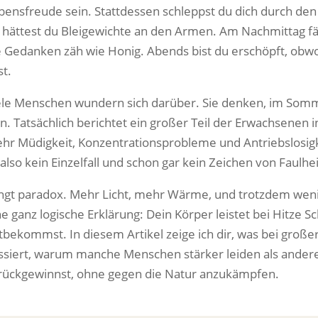
🌐
Übersicht & Vergleich
earbeit mit Tanja
bensfreude sein. Stattdessen schleppst du dich durch den 
s hättest du Bleigewichte an den Armen. Am Nachmittag fäl
erationsabend &
6er/10er Karte
e Gedanken zäh wie Honig. Abends bist du erschöpft, obwo
thwork
🎫
Flexibel alle Vor-Ort-Kurse
iche Einzelabende
st.
kombinieren
ele Menschen wundern sich darüber. Sie denken, im Som
r-Yoga mit Lea
in. Tatsächlich berichtet ein großer Teil der Erwachsenen
hre · Weil der Stadt
📅
hr Müdigkeit, Konzentrationsprobleme und Antriebslosig
Zur Kursübersicht
inzelbegleitung
t also kein Einzelfall und schon gar kein Zeichen von Faulh
→ Jetzt Platz sichern
lich mit Katharina
ingt paradox. Mehr Licht, mehr Wärme, und trotzdem wenige
ne ganz logische Erklärung: Dein Körper leistet bei Hitze S
tbekommst. In diesem Artikel zeige ich dir, was bei groß
ssiert, warum manche Menschen stärker leiden als andere,
rückgewinnst, ohne gegen die Natur anzukämpfen.