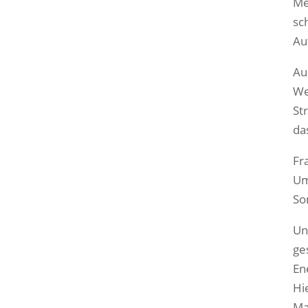
Me
sc
Au
Au
We
St
da
Fr
Um
So
Un
ge
En
Hi
Ma