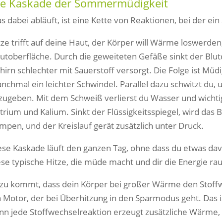
ie Kaskade der Sommermüdigkeit
s dabei abläuft, ist eine Kette von Reaktionen, bei der ein
tze trifft auf deine Haut, der Körper will Wärme loswerden
utoberfläche. Durch die geweiteten Gefäße sinkt der Blut
hirn schlechter mit Sauerstoff versorgt. Die Folge ist Mü
nchmal ein leichter Schwindel. Parallel dazu schwitzt d
zugeben. Mit dem Schweiß verlierst du Wasser und wichti
trium und Kalium. Sinkt der Flüssigkeitsspiegel, wird das B
mpen, und der Kreislauf gerät zusätzlich unter Druck.
ese Kaskade läuft den ganzen Tag, ohne dass du etwas dav
ese typische Hitze, die müde macht und dir die Energie rau
zu kommt, dass dein Körper bei großer Wärme den Stoffwec
n Motor, der bei Überhitzung in den Sparmodus geht. Das 
nn jede Stoffwechselreaktion erzeugt zusätzliche Wärme, d