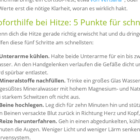
Werte erst die nötige Klarheit, woran es wirklich hakt.
oforthilfe bei Hitze: 5 Punkte für sch
nn dich die Hitze gerade richtig erwischt hat und du dr
lfen diese fünf Schritte am schnellsten:
Unterarme kühlen.
Halte beide Unterarme für ein bis zwe
sser. An den Handgelenken verlaufen die Gefäße dicht un
rd spürbar entlastet.
Mineralstoffe nachfüllen.
Trinke ein großes Glas Wasser 
gesüßtes Mineralwasser mit hohem Magnesium- und Natriu
i starkem Schwitzen oft nicht aus.
Beine hochlegen.
Leg dich für zehn Minuten hin und stütz
n Beinen versackte Blut zurück in Richtung Herz und Kopf,
Reize herunterfahren.
Geh in einen abgedunkelten, kühl
nuten die Augen. Weniger Licht und weniger Lärm senken 
rvensystem.