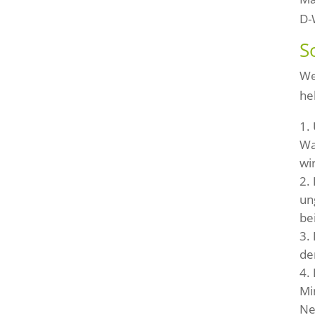
D-
S
We
he
Wa
wi
un
be
de
Mi
Ne