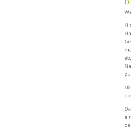
D
Wa
Hi
Ha
Ge
ma
ab
Na
pu
Di
di
Da
ei
de