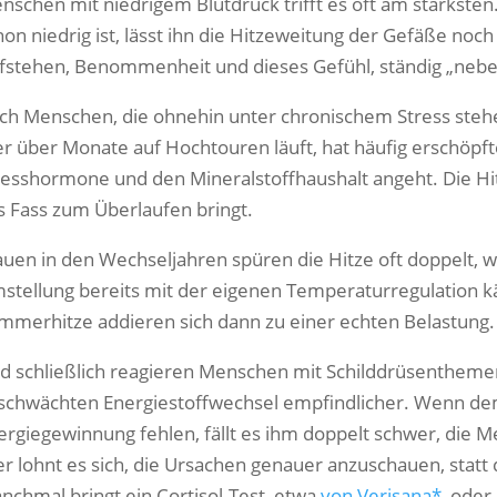
nschen mit niedrigem Blutdruck trifft es oft am stärkst
hon niedrig ist, lässt ihn die Hitzeweitung der Gefäße noc
fstehen, Benommenheit und dieses Gefühl, ständig „neben 
ch Menschen, die ohnehin unter chronischem Stress stehe
r über Monate auf Hochtouren läuft, hat häufig erschöpf
resshormone und den Mineralstoffhaushalt angeht. Die Hi
s Fass zum Überlaufen bringt.
auen in den Wechseljahren spüren die Hitze oft doppelt, 
stellung bereits mit der eigenen Temperaturregulation k
mmerhitze addieren sich dann zu einer echten Belastung.
d schließlich reagieren Menschen mit Schilddrüsentheme
schwächten Energiestoffwechsel empfindlicher. Wenn dem
ergiegewinnung fehlen, fällt es ihm doppelt schwer, die
er lohnt es sich, die Ursachen genauer anzuschauen, stat
nchmal bringt ein Cortisol-Test, etwa
von Verisana*
, oder