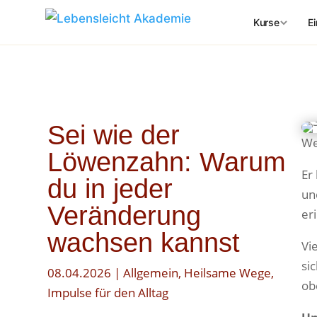
E
Kurse
Finde dei
Körper · At
Sei wie der
📍 VOR ORT –
We
Löwenzahn: Warum
Soul
Er
🌸
du in jeder
Yoga ·
un
Veränderung
er
Mind|
🧘‍♀️
Sanfte
wachsen kannst
Vi
Wir a
si
💨
08.04.2026
|
Allgemein
,
Heilsame Wege
,
Atemar
ob
Impulse für den Alltag
Inner