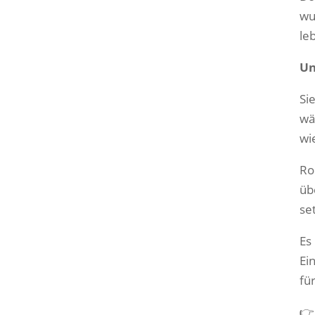
wu
le
Un
Si
wä
wi
Ro
üb
se
Es
Ei
für
