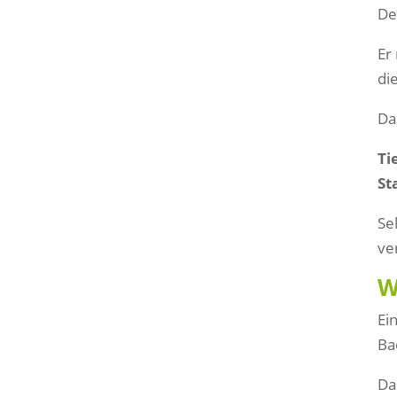
De
Er
di
Da
Ti
St
Se
ve
W
Ei
Ba
Da