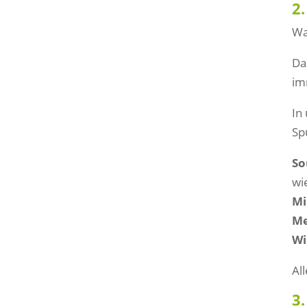
2.
Wa
Da
im
In
Sp
So
wi
Mi
Me
Wi
Al
3.