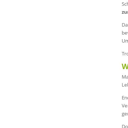
Sc
zu
Da
be
Um
Tr
W
Ma
Le
En
Ve
ge
Do