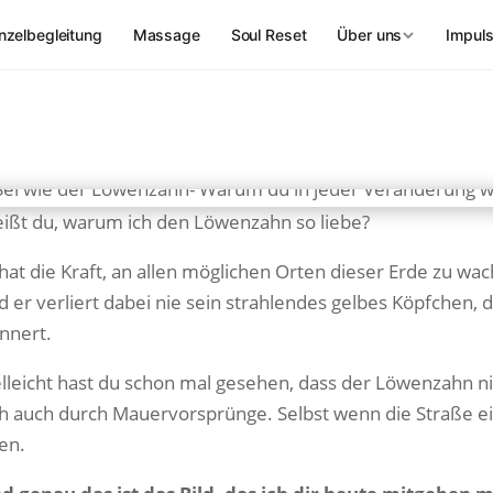
inzelbegleitung
Massage
Soul Reset
Impul
Über uns
nen Weg zurück zu dir
Katharina
💚
em · Energie – ohne Leistungsdruck
Heilpraktikerin
Norman
🫁
 WEIL DER STADT
💻 ONLINE BUCHBAR
ißt du, warum ich den Löwenzahn so liebe?
Atemcoach
Flow
SoulFlow Online
 hat die Kraft, an allen möglichen Orten dieser Erde zu w
Tanja
✨
🌸
 Faszien · Entspannung
69 € · Live-Livestream + 4
d er verliert dabei nie sein strahlendes gelbes Köpfchen
Energiearbeit
Wochen Aufzeichnung
innert.
Body|Pilates
 Kräftigung
Roland
Pilates Online
💻
elleicht hast du schon mal gesehen, dass der Löwenzahn ni
🧘‍♀️
69 € · Live-Livestream + 4
Digitales & Tech
tmen
ch auch durch Mauervorsprünge. Selbst wenn die Straße ei
Wochen Aufzeichnung
beit mit Norman
en.
Lea
🧒
Alle Online-Kurse
Glow
Kinder-Yoga-Tra