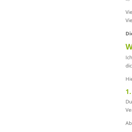
Vi
Vi
Di
W
Ic
di
Hi
1
Du
Ve
Ab