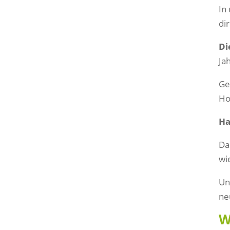
In
di
Di
Ja
Ge
Ho
Ha
Da
wi
Un
ne
W