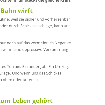
chte: In dir steckt die gleiche Kraft.
Bahn wirft
tine, weil sie sicher und vorhersehbar
oder durch Schicksalsschläge, kann uns
nur noch auf das vermeintlich Negative.
n wir in eine depressive Verstimmung
s Terrain: Ein neuer Job. Ein Umzug.
ourage. Und wenn uns das Schicksal
o oben oder unten ist.
 zum Leben gehört