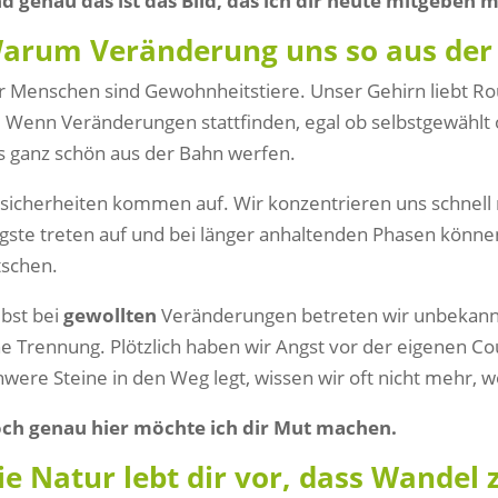
🌐
d genau das ist das Bild, das ich dir heute mitgeben mö
Übersicht & Vergleich
earbeit mit Tanja
arum Veränderung uns so aus der 
erationsabend &
6er/10er Karte
thwork
r Menschen sind Gewohnheitstiere. Unser Gehirn liebt Rou
🎫
Flexibel alle Vor-Ort-Kurse
iche Einzelabende
t. Wenn Veränderungen stattfinden, egal ob selbstgewählt 
kombinieren
s ganz schön aus der Bahn werfen.
r-Yoga mit Lea
hre · Weil der Stadt
📅
sicherheiten kommen auf. Wir konzentrieren uns schnell 
gste treten auf und bei länger anhaltenden Phasen könne
Zur Kursübersicht
inzelbegleitung
tschen.
→ Jetzt Platz sichern
lich mit Katharina
lbst bei
gewollten
Veränderungen betreten wir unbekannte
ne Trennung. Plötzlich haben wir Angst vor der eigenen C
hwere Steine in den Weg legt, wissen wir oft nicht mehr, w
ch genau hier möchte ich dir Mut machen.
ie Natur lebt dir vor, dass Wandel