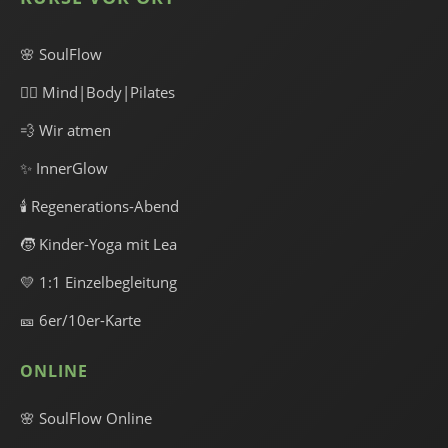
🌸 SoulFlow
🧘‍♀️ Mind|Body|Pilates
💨 Wir atmen
✨ InnerGlow
🕯️ Regenerations-Abend
🧒 Kinder-Yoga mit Lea
💛 1:1 Einzelbegleitung
🎫 6er/10er-Karte
ONLINE
🌸 SoulFlow Online