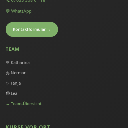
📞 07033 308 61 18
💬 WhatsApp
Kontaktformular →
TEAM
💚 Katharina
🫁 Norman
✨ Tanja
🧒 Lea
→ Team-Übersicht
KURSE VOR ORT